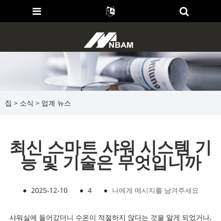
집
>
소식
>
업계 뉴스
최신 스마트 샤워 시스템 기
능 및 기술은 무엇입니까
●
2025-12-10
●
4
●
나에게 메시지를 남겨주세요
샤워실에 들어갔더니 수온이 적절하지 않다는 것을 알게 되었거나,