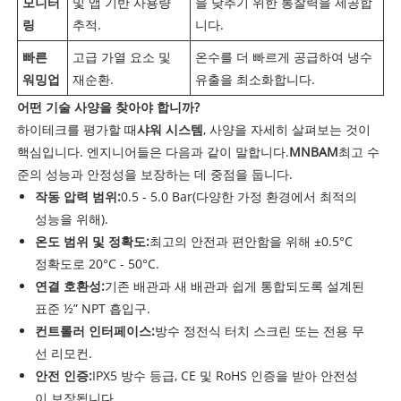
모니터
및 앱 기반 사용량
을 낮추기 위한 통찰력을 제공합
링
추적.
니다.
빠른
고급 가열 요소 및
온수를 더 빠르게 공급하여 냉수
워밍업
재순환.
유출을 최소화합니다.
어떤 기술 사양을 찾아야 합니까?
하이테크를 평가할 때
샤워 시스템
, 사양을 자세히 살펴보는 것이
핵심입니다. 엔지니어들은 다음과 같이 말합니다.
MNBAM
최고 수
준의 성능과 안정성을 보장하는 데 중점을 둡니다.
작동 압력 범위:
0.5 - 5.0 Bar(다양한 가정 환경에서 최적의
성능을 위해).
온도 범위 및 정확도:
최고의 안전과 편안함을 위해 ±0.5°C
정확도로 20°C - 50°C.
연결 호환성:
기존 배관과 새 배관과 쉽게 통합되도록 설계된
표준 ½” NPT 흡입구.
컨트롤러 인터페이스:
방수 정전식 터치 스크린 또는 전용 무
선 리모컨.
안전 인증:
IPX5 방수 등급, CE 및 RoHS 인증을 받아 안전성
이 보장됩니다.