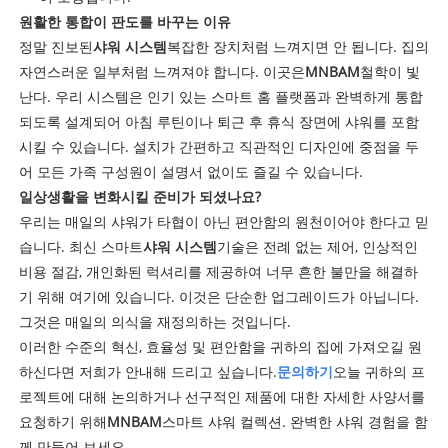
원활한 통합이 판도를 바꾸는 이유
정말 진보된
샤워 시스템
복잡한 장치처럼 느껴지면 안 됩니다. 집의
자연스러운 일부처럼 느껴져야 합니다. 이곳은
MNBAM
철학이 빛
난다. 우리 시스템은 인기 있는 스마트 홈 플랫폼과 완벽하게 통합
되도록 설계되어 아침 루틴이나 퇴근 후 휴식 장면에 샤워를 포함
시킬 수 있습니다. 설치가 간편하고 직관적인 디자인에 중점을 두
어 모든 가족 구성원이 설명서 없이도 즐길 수 있습니다.
일상생활을 변화시킬 준비가 되셨나요?
우리는 매일의 샤워가 타협이 아닌 편안함의 원천이어야 한다고 믿
습니다. 최신 스마트
샤워 시스템
기술은 전례 없는 제어, 인상적인
비용 절감, 개인화된 럭셔리를 제공하여 너무 흔한 불만을 해결하
기 위해 여기에 있습니다. 이것은 단순한 업그레이드가 아닙니다.
그것은 매일의 의식을 재정의하는 것입니다.
이러한 수준의 혁신, 효율성 및 편안함을 귀하의 집에 가져오길 원
하신다면 저희가 안내해 드리고 싶습니다.
문의하기
오늘 귀하의 프
로젝트에 대해 논의하거나 선구적인 제품에 대한 자세한 사양서를
요청하기 위해
MNBAM
스마트 샤워 컬렉션. 완벽한 샤워 경험을 함
께 만들어 보세요.