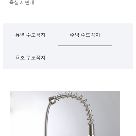
욕실 세면대
유역 수도꼭지
주방 수도꼭지
욕조 수도꼭지