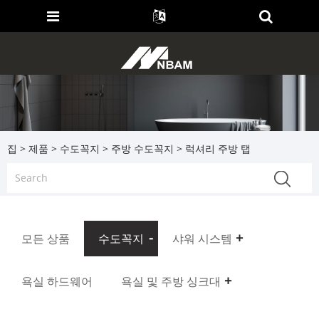
집
>
제품
>
수도꼭지
>
주방 수도꼭지
> 럭셔리 주방 탭
모든 상품
수도꼭지
샤워 시스템
욕실 하드웨어
욕실 및 주방 싱크대